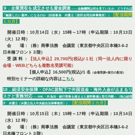
９．企業買収を成立させる資金調達
――金融機関は何を見ているか、どうすれば
【配信期間
「融資したい案件」になるのか
（杉坂春奈 弁護士〔岩田合同法律事務所〕）
１カ月】
開催日時：10月14日（水）15時～17時（申込期限：10月13日
（火）12 時）
会 場：（株）商事法務 会議室（東京都中央区日本橋3-6-2
日本橋フロント３階）
受 講 料 ：
【法人申込】29,700円(税込)/１社（同一法人内に限り
会場・WEBどちらも複数名受講可能）
【個人申込】16,500円(税込)/1 名
（会場受講+後日の配信）
特別セミナーの詳細な内容は
こちら
10．経済安全保障・OFAC規制下で外国送金・海外入金が止まるリ
スクと実務対応
― AML・外為法・銀行実務を踏まえた資料整備と取引判断―（秋山絵理
【配信期間１カ月】
子 弁護士〔弁護士法人中央総合法律事務所〕）
開催日時：10月15日（木）15時～17時（申込期限：10月14日
（水）12 時）
会 場：（株）商事法務 会議室（東京都中央区日本橋3-6-2
日本橋フロント３階）