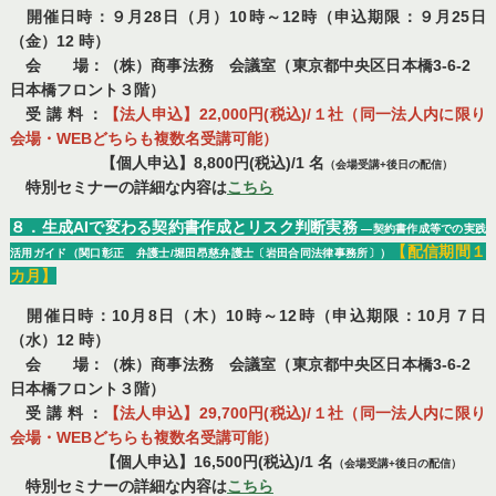
開催日時：９月28日（月）10時～12時（申込期限：９月25日
（金）12 時）
会 場：（株）商事法務 会議室（東京都中央区日本橋3-6-2
日本橋フロント３階）
受 講 料 ：
【法人申込】22,000円(税込)/１社（同一法人内に限り
会場・WEBどちらも複数名受講可能）
【個人申込】8,800円(税込)/1 名
（会場受講+後日の配信）
特別セミナーの詳細な内容は
こちら
８．生成AIで変わる契約書作成とリスク判断実務
―契約書作成等での実践
【配信期間１
活用ガイド（関口彰正 弁護士/堀田昂慈弁護士〔岩田合同法律事務所〕）
カ月】
開催日時：10月8日（木）10時～12時（申込期限：10月７日
（水）12 時）
会 場：（株）商事法務 会議室（東京都中央区日本橋3-6-2
日本橋フロント３階）
受 講 料 ：
【法人申込】29,700円(税込)/１社（同一法人内に限り
会場・WEBどちらも複数名受講可能）
【個人申込】16,500円(税込)/1 名
（会場受講+後日の配信）
特別セミナーの詳細な内容は
こちら