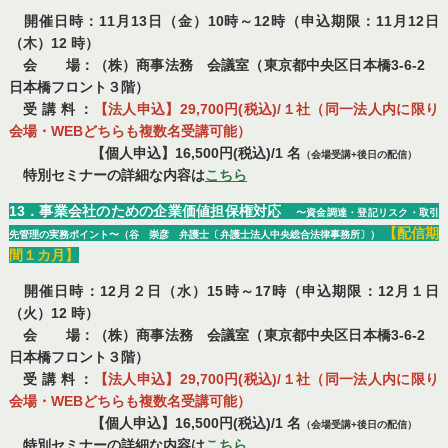
開催日時：11月13日（金）10時～12時（申込期限：11月12日
（木）12 時）
会 場：（株）商事法務 会議室（東京都中央区日本橋3-6-2
日本橋フロント３階）
受 講 料 ：
【法人申込】29,700円(税込)/１社（同一法人内に限り
会場・WEBどちらも複数名受講可能）
【個人申込】16,500円(税込)/1 名
（会場受講+後日の配信）
特別セミナーの詳細な内容は
こちら
13．事業会社のための企業価値担保権対応
〜資金調達・登記リスク・取引
【配信期
先管理の実務ポイント〜（谷 崇彦 弁護士〔弁護士法人中央総合法律事務所〕）
間１カ月】
開催日時：12月２日（水）15時～17時（申込期限：12月１日
（火）12 時）
会 場：（株）商事法務 会議室（東京都中央区日本橋3-6-2
日本橋フロント３階）
受 講 料 ：
【法人申込】29,700円(税込)/１社（同一法人内に限り
会場・WEBどちらも複数名受講可能）
【個人申込】16,500円(税込)/1 名
（会場受講+後日の配信）
特別セミナーの詳細な内容は
こちら