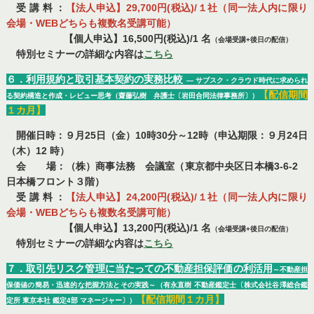
受 講 料 ：
【法人申込】29,700円(税込)/１社（同一法人内に限り
会場・WEBどちらも複数名受講可能）
【個人申込】16,500円(税込)/1 名
（会場受講+後日の配信）
特別セミナーの詳細な内容は
こちら
６．利用規約と取引基本契約の実務比較
― サブスク・クラウド時代に求められ
【配信期間
る契約構造と作成・レビュー思考
（齋藤弘樹 弁護士〔岩田合同法律事務所〕）
１カ月】
開催日時：９月25日（金）10時30分～12時（申込期限：９月24日
（木）12 時）
会 場：（株）商事法務 会議室（東京都中央区日本橋3-6-2
日本橋フロント３階）
受 講 料 ：
【法人申込】24,200円(税込)/１社（同一法人内に限り
会場・WEBどちらも複数名受講可能）
【個人申込】13,200円(税込)/1 名
（会場受講+後日の配信）
特別セミナーの詳細な内容は
こちら
７．取引先リスク管理に当たっての不動産担保評価の利活用
～不動産担
保価値の簡易・迅速的な把握方法とその実践～（有永直樹 不動産鑑定士〔株式会社谷澤総合鑑
【配信期間１カ月】
定所 東京本社 鑑定4部 マネージャー〕）