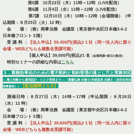
第5講 10月22日（木）11時～12時（LIVE配信）
第6講 11月4日（水）11時～12時（LIVE配信）
第7講 12月10日（木）10時～12時（会場開催）（申
込期限：８月25日（火）12 時）
会 場：（株）商事法務 会議室（東京都中央区日本橋3-6-2
日本橋フロント３階）
受 講 料 ：
【法人申込】59,400円(税込)/１社（同一法人内に限り
会場・WEBどちらも複数名受講可能）
【個人申込】39,600円(税込)/1 名
（会場受講+後日の配信）
特別セミナーの詳細な内容は
こちら
３．業務効率化のための電子契約と契約管理の落とし穴と実務対応
― 導入判断から運用設計・リスク管理まで ―（齋藤弘樹 弁護士/井廻直美 弁護士（岩田合同法
【配信期間２カ月】
律事務所））
開催日時：８月27日（木）14時～17時（申込期限：８月26日
（水）12 時）
会 場：（株）商事法務 会議室（東京都中央区日本橋3-6-2
日本橋フロント３階）
受 講 料 ：
【法人申込】39,600円(税込)/１社（同一法人内に限り
会場・WEBどちらも複数名受講可能）