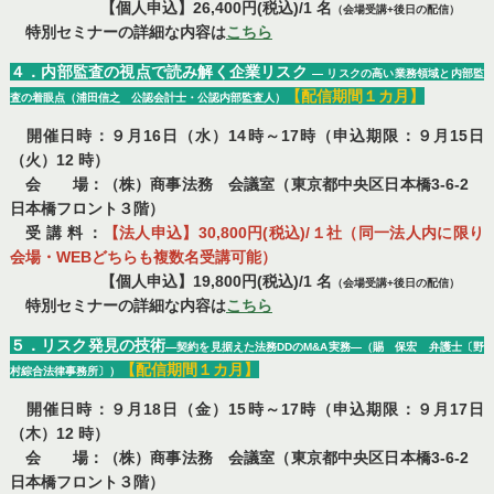
【個人申込】26,400円(税込)/1 名
（会場受講+後日の配信）
特別セミナーの詳細な内容は
こちら
４．内部監査の視点で読み解く企業リスク
― リスクの高い業務領域と内部監
【配信期間１カ月】
査の着眼点
（浦田信之 公認会計士・公認内部監査人）
開催日時：９月16日（水）14時～17時（申込期限：９月15日
（火）12 時）
会 場：（株）商事法務 会議室（東京都中央区日本橋3-6-2
日本橋フロント３階）
受 講 料 ：
【法人申込】30,800円(税込)/１社（同一法人内に限り
会場・WEBどちらも複数名受講可能）
【個人申込】19,800円(税込)/1 名
（会場受講+後日の配信）
特別セミナーの詳細な内容は
こちら
５．リスク発見の技術
―契約を見据えた法務DDのM&A実務―（賜 保宏 弁護士〔野
【配信期間１カ月】
村綜合法律事務所〕）
開催日時：９月18日（金）15時～17時（申込期限：９月17日
（木）12 時）
会 場：（株）商事法務 会議室（東京都中央区日本橋3-6-2
日本橋フロント３階）