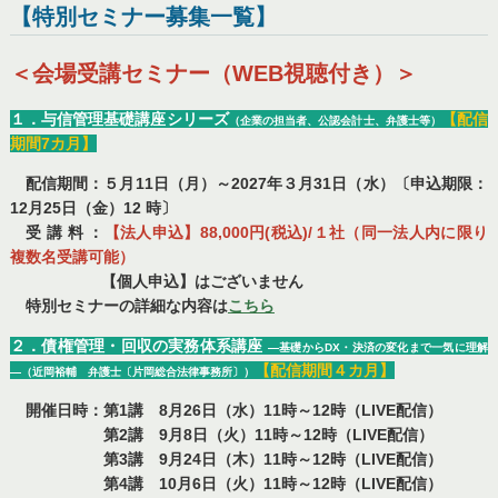
【特別セミナー募集一覧】
＜会場受講セミナー（WEB視聴付き）＞
１．与信管理基礎講座シリーズ
【配信
（企業の担当者、公認会計士、弁護士等）
期間7カ月】
配信期間：５月11日（月）～2027年３月31日（水）〔申込期限：
12月25日（金）12 時〕
受 講 料 ：
【法人申込】88,000円(税込)/１社（同一法人内に限り
複数名受講可能）
【個人申込】はございません
特別セミナーの詳細な内容は
こちら
２．債権管理・回収の実務体系講座
―基礎からDX・決済の変化まで一気に理解
【配信期間４カ月】
―（近岡裕輔 弁護士〔片岡総合法律事務所〕）
開催日時：第1講 8月26日（水）11時～12時（LIVE配信）
第2講 9月8日（火）11時～12時（LIVE配信）
第3講 9月24日（木）11時～12時（LIVE配信）
第4講 10月6日（火）11時～12時（LIVE配信）