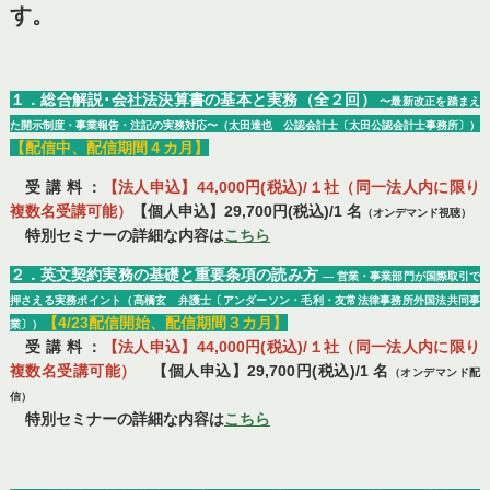
す。
１．総合解説･会社法決算書の基本と実務（全２回）
〜最新改正を踏まえ
た開示制度・事業報告・注記の実務対応〜（太田達也 公認会計士〔太田公認会計士事務所〕）
【配信中、配信期間４カ月】
受 講 料 ：
【法人申込】44,000円(税込)/１社（同一法人内に限り
複数名受講可能）
【個人申込】29,700円(税込)/1 名
（オンデマンド視聴）
特別セミナーの詳細な内容は
こちら
２．英文契約実務の基礎と重要条項の読み方
― 営業・事業部門が国際取引で
押さえる実務ポイント（髙橋玄 弁護士〔アンダーソン・毛利・友常法律事務所外国法共同事
【4/23配信開始、配信期間３カ月】
業〕）
受 講 料 ：
【法人申込】44,000円(税込)/１社（同一法人内に限り
複数名受講可能）
【個人申込】29,700円(税込)/1 名
（オンデマンド配
信）
特別セミナーの詳細な内容は
こちら