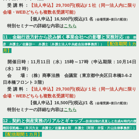
受 講 料 ：
【法人申込】29,700円(税込)/１社（同一法人内に限り
会場・WEBどちらも複数名受講可能）
【個人申込】16,500円(税込)/1 名
（会場受講+後日の配信）
特別セミナーの詳細な内容は
こちら
11．金融行政方針から読み解く事業会社への影響と実務対応
（谷 崇
【配信期間１カ
彦 弁護士／佐藤諒一 弁護士〔弁護士法人中央総合法律事務所〕）
月】
開催日時：11月11日（水）15時～17時（申込期限：10月14日
（水）12 時）
会 場：（株）商事法務 会議室（東京都中央区日本橋3-6-2
日本橋フロント３階）
受 講 料 ：
【法人申込】29,700円(税込)/１社（同一法人内に限り
会場・WEBどちらも複数名受講可能）
【個人申込】16,500円(税込)/1 名
（会場受講+後日の配信）
特別セミナーの詳細な内容は
こちら
12．契約と倒産実務のリアルとギャップ
―担保法制の見直しと生成AI時代の債
権回収戦略―（辛川力太 弁護士／佐藤健太郎 弁護士〔阿部・井窪・片山法律事務所〕）
【配信期間１カ月】