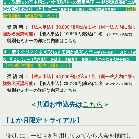
３．取適法の基本構造と物流取引への適用整理 ― 特定運送委託に係
る実務対応を中心として ―
【7/15
（川島佑介 弁護士〔柳田国際法律事務所〕）
配信開始 配信期間１カ月】
受 講 料 ：
【法人申込】30,800円(税込)/１社（同一法人内に限り
複数名受講可能）
【個人申込】19,800円(税込)/1 名
（オンデマンド配信）
特別セミナーの詳細な内容は
こちら
４．取引のリスクを可視化する契約条項入門
―事例から学ぶ「見るべき条
文・落とし穴」―（荒井康弘 弁護士・加藤将平 弁護士〔丸の内総合法律事務所〕）
【7/15配信開始 配信期間３カ月】
受 講 料 ：
【法人申込】44,000円(税込)/１社（同一法人内に限り
複数名受講可能）
【個人申込】29,700円(税込)/1 名
（オンデマンド配信）
特別セミナーの詳細な内容は
こちら
＜共通お申込先は
こちら
＞
【１か月限定トライアル】
「試しにサービスを利用してみてから入会を検討し