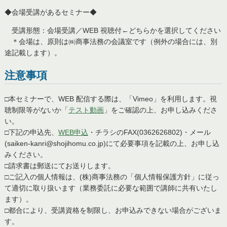
◆会場受講があるセミナー◆
受講形態：会場受講／WEB 視聴付←どちらかを選択してください
＊会場は、原則は㈱商事法務の会議室です（例外の場合には、別
途記載します）。
注意事項
□本セミナーで、WEB 配信する際は、「Vimeo」を利用します。視
聴制限等がないか「
テスト動画
」をご確認の上、お申し込みくださ
い。
□下記の申込先、
WEB申込
・チラシのFAX(0362626802)・メール
(saiken-kanri@shojihomu.co.jp)にて必要事項を記載の上、お申し込
みください。
□請求書は郵送にてお送りします。
□ご記入の個人情報は、(株)商事法務の「個人情報保護方針」に従っ
て適切に取り扱います（業務委託に必要な範囲で講師に共有いたし
ます）。
□都合により、受講資格を制限し、お申込みできない場合がございま
す。