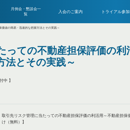
月例会・懇談会一
入会のご案内
トライアル参加
覧
保価値の簡易・迅速的な把握方法とその実践～
たっての不動産担保評価の利
方法とその実践～
付中 】
取引先リスク管理に当たっての不動産担保評価の利活用～不動産担保
け（無料）】