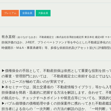
プレミアム
全国会員
大阪会員
有永直樹
（ありなが なおき） 不動産鑑定士（株式会社谷澤総合鑑定所 東京本社 鑑定4部 マネ
担保評価のほか、J-REIT、プライベートファンド等を中心とした不動産証券化
時価開示・M＆A・事業承継等）等、多様な依頼目的及びアセット並びに評価類型
▶債権保全の手段として、不動産担保は依然として重要な役割を担っ
の審査・管理部門においては、「不動産鑑定士に依頼するほどではな
というニーズが極めて高いのが実状です。
▶本セミナーでは、国土交通省の「不動産情報ライブラリ」等から入
担保価値を簡易・迅速的に把握する方法を解説します。合わせて、不
の観点から、チェックすべきポイントや留意点等についても、実践的
▶バブル崩壊後の債権処理や多くの担保案件に携わってきた不動産鑑
担当者による自らの「一次判断」の方法の解説のほか、「一時判断」