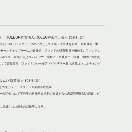
 ROLEUP監査法人/ROLEUP税理士法人 代表社員）
立。現在は、ROLEUPグループの代表としてグループ全体を統括。創業以前、中
スモールキャップチームの責任者、ファンドの投資委員を務める。ファンドレ
I支援、売却(Exit)までバイアウト業務に一気通貫で 従事。複数社の投資
社にて監査業務、ファイナンシャルアドバイザリー及び経営コンサルティング
LEUP監査法人 代表社員）
関与。その他デューデリジェンス業務等に従事。
ー合同会社にて不祥事の再発防止体制の支援を含む内部管理体制の調査、ビ
等に造成された基金の点検等に従事。