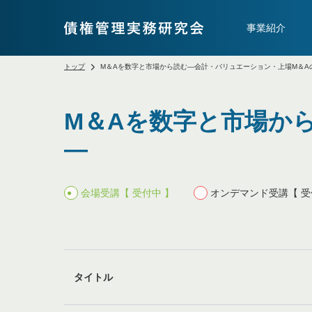
事業紹介
トップ
M＆Aを数字と市場から読む―会計・バリュエーション・上場M＆A
M＆Aを数字と市場か
―
会場受講【 受付中 】
オンデマンド受講【 受
タイトル