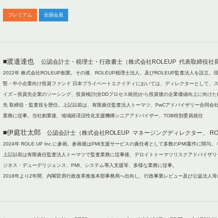
プレミアム
全国会員
■渡邉達也
公認会計士・税理士・行政書士（株式会社ROLEUP 代表取締役社長、
2022年 株式会社ROLEUP創業。その後、ROLEUP税理士法人、及びROLEUP監査法人を設
堅・中小企業向け投資ファンド 日本プライベートエクイティにおいては、ディレクターとして、
イズ～投資先企業のソーシング、投資検討(全DDプロセス統括)から投資後の企業価値向上に向けたPM
先 取締役・監査役を歴任。上記以前は、有限責任監査法人トーマツ、PwCアドバイザリー合同会
業務に従事。当社創業後、地域経済活性化支援機構シニアアドバイザー、TOB特別委員就任
■伊庭壮太郎
公認会計士（株式会社ROLEUP マネージングディレクター、 RO
2024年 ROLE UP Inc.に参画。参画後はPMI支援サービスの責任者として多数のPMI案件に
上記以前は有限責任監査法人トーマツで監査業務に従事後、デロイトトーマツリスクアドバイザリ
ジネス・デューデリジェンス、PMI、システム導入支援等、多様な業務に従事。
2018年より2年間、内閣官房行政改革推進本部事務局へ出向し、行政事業レビュー及び公益法人