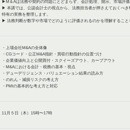
▶M＆Aは法務や契約の問題にとどまらず、会計処理、開示、市場評
▶ 本講では、公認会計士の視点から、法務担当者が押さえておくべき
特有の実務を整理します。
▶ 法務判断が数字や市場でどのように評価されるのかを理解すること
・上場会社M&Aの全体像
・CGコード・公正M&A指針・買収行動指針の位置づけ
・企業価値向上と公開買付・スクイーズアウト、カーブアウト
・M&Aにおける会計・税務の基本・視点
・デューデリジェンス・バリュエーション結果の読み方
・のれん・減損リスクの考え方
・PMIの基本的な考え方と対応
11月５日（木）15時〜17時