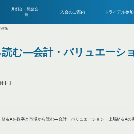
月例会・懇談会一
入会のご案内
トライアル参加
覧
の実像―
ら読む―会計・バリュエーショ
付中 】
M＆Aを数字と市場から読む―会計・バリュエーション・上場M＆Aの