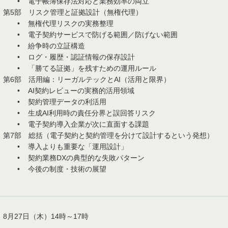
• 電子帳簿保存法対応と業務効率の両立
第5部 リスク管理と証拠設計（無権代理）
• 無権代理リスクの実務整理
• 電子契約サービスで防げる範囲／防げない範囲
• 紛争時の立証構造
• ログ・履歴・認証情報の保存設計
• 「勝てる証拠」を残すための運用ルール
第6部 活用編：リーガルテックとAI（活用と限界）
• AI契約レビューの実務的活用領域
• 契約管理データの利活用
• 生成AI利用時の責任分界と誤回答リスク
• 電子契約導入企業が次に直面する課題
第7部 総括（電子契約と契約管理を分けて設計するという発想）
• 導入よりも重要な「運用設計」
• 契約業務DXの典型的な失敗パターン
• 今後の制度・技術の展望
8月27日（木）14時～17時