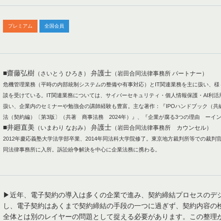
プレミアム
全国会員
■齋藤弘樹
弁護士
（さいとう ひろき）
（岩田合同法律事務所 パートナー）
危機管理業務（平時の内部統制システムの整備や有事対応）とIT関連業務を主に扱い、
談を受けている。IT関連業務については、サイバーセキュリティ・個人情報保護・AI利
扱い、企業内のセミナーや勉強会の講師経験も豊富。主な著作：『IPOハンドブック（共
法（契約編）〔第3版〕（共著 商事法務 2024年）』、『企業が腐る3つの理由 ーイ
■井廻直美
弁護士
（いまわり なおみ）
（岩田合同法律事務所 カウンセル）
2012年慶応義塾大学法学部卒業、2014年同法科大学院修了。東京地方裁判所等での裁判官経験及びGeo
同法律事務所に入所。訴訟紛争解決を中心に企業法務に携わる。
▶近年、電子契約の導入は多くの企業で進み、契約締結プロセスのデ
し、電子契約はあくまで契約締結の手段の一つに過ぎず、契約内容の
全体とは別のレイヤーの問題として捉える必要があります。この整理