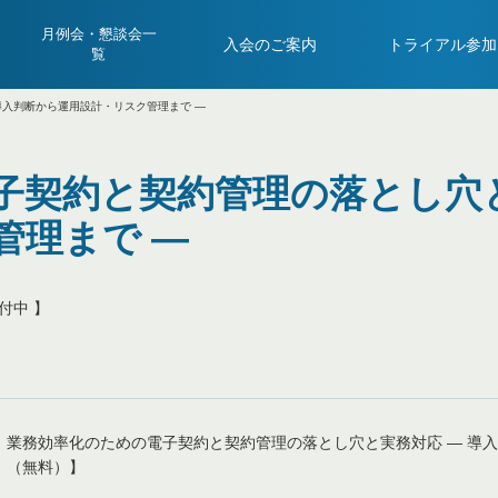
月例会・懇談会一
入会のご案内
トライアル参加
覧
導入判断から運用設計・リスク管理まで ―
子契約と契約管理の落とし穴と
管理まで ―
付中 】
業務効率化のための電子契約と契約管理の落とし穴と実務対応 ― 導
（無料）】