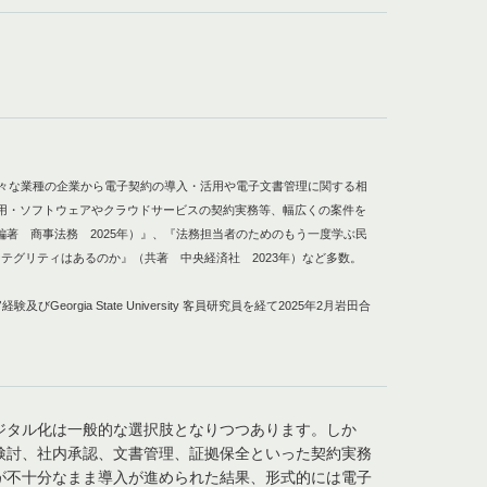
様々な業種の企業から電子契約の導入・活用や電子文書管理に関する相
活用・ソフトウェアやクラウドサービスの契約実務等、幅広くの案件を
編著 商事法務 2025年）』、『法務担当者のためのもう一度学ぶ民
ンテグリティはあるのか』（共著 中央経済社 2023年）など多数。
rgia State University 客員研究員を経て2025年2月岩田合
ジタル化は一般的な選択肢となりつつあります。しか
検討、社内承認、文書管理、証拠保全といった契約実務
が不十分なまま導入が進められた結果、形式的には電子