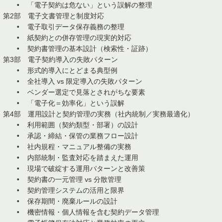
• 「電子契約は危ない」という誤解の整理
第2部 電子文書管理と制度対応
• 電子取引データ保存義務の整理
• 紙契約との併存管理の現実的対応
• 契約書管理の基本設計（検索性・証跡）
第3部 電子契約導入の失敗パターン
• 形式的導入にとどまる典型例
• 全社導入 vs 限定導入の失敗パターン
• ベンダー選定で見落とされがちな要素
• 「電子化＝効率化」という誤解
第4部 運用設計と契約管理の実務（社内統制／実務最適化）
• 利用範囲（契約類型・部署）の設計
• 承認・締結・保管の業務フロー設計
• 社内規程・マニュアル整備の実務
• 内部統制・監査対応を踏まえた運用
• 現場で破綻する運用パターンと改善策
• 契約書の一元管理 vs 分散管理
• 契約管理システムの活用と限界
• 保存期間・廃棄ルールの設計
• 機密情報・個人情報を含む契約データ管理