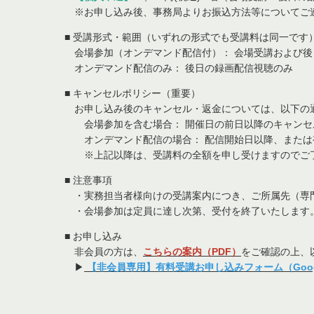
※お申し込み後、事務局よりお振込方法等についてご
■ 受講形式・範囲（いずれの形式でも受講料は同一です
会場参加（オンデマンド配信付）： 会場受講および後
オンデマンド配信のみ： 後日の録画配信視聴のみ
■ キャンセルポリシー（重要）
お申し込み後のキャンセル・返金については、以下の
会場参加を含む場合： 開催日の前日以降のキャンセ
オンデマンド配信の場合： 配信開始日以降、または視
※上記以降は、受講料の全額を申し受けますのでご
■ 注意事項
・実務担当者様向けの受講案内につき、ご所属先（専
・会場参加は定員に達し次第、受付を終了いたします
■ お申し込み
非会員の方は、
こちらの案内（PDF）
をご確認の上、
▶
【非会員専用】有料受講お申し込みフォーム（Goog