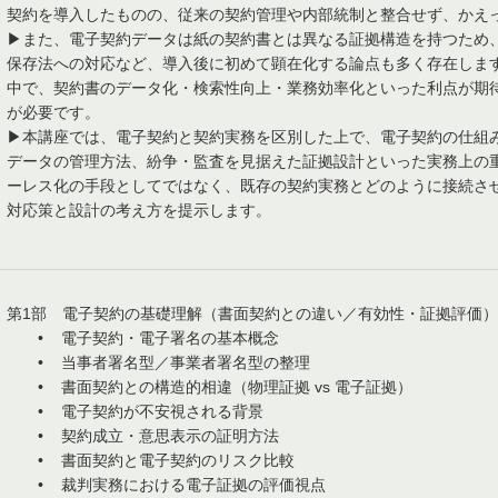
契約を導入したものの、従来の契約管理や内部統制と整合せず、かえ
▶また、電子契約データは紙の契約書とは異なる証拠構造を持つため
保存法への対応など、導入後に初めて顕在化する論点も多く存在します
中で、契約書のデータ化・検索性向上・業務効率化といった利点が期
が必要です。
▶本講座では、電子契約と契約実務を区別した上で、電子契約の仕組
データの管理方法、紛争・監査を見据えた証拠設計といった実務上の
ーレス化の手段としてではなく、既存の契約実務とどのように接続さ
対応策と設計の考え方を提示します。
第1部 電子契約の基礎理解（書面契約との違い／有効性・証拠評価）
• 電子契約・電子署名の基本概念
• 当事者署名型／事業者署名型の整理
• 書面契約との構造的相違（物理証拠 vs 電子証拠）
• 電子契約が不安視される背景
• 契約成立・意思表示の証明方法
• 書面契約と電子契約のリスク比較
• 裁判実務における電子証拠の評価視点