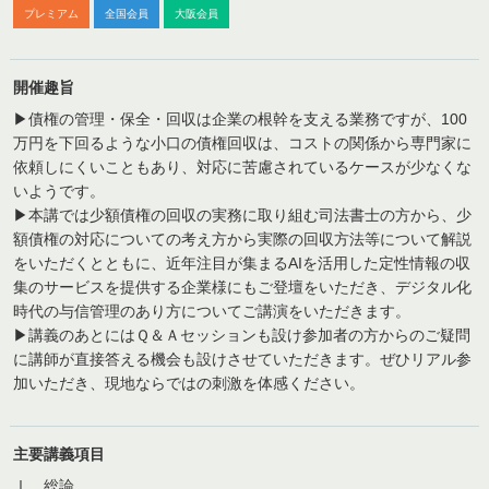
プレミアム
全国会員
大阪会員
開催趣旨
▶債権の管理・保全・回収は企業の根幹を支える業務ですが、100
万円を下回るような小口の債権回収は、コストの関係から専門家に
依頼しにくいこともあり、対応に苦慮されているケースが少なくな
いようです。
▶本講では少額債権の回収の実務に取り組む司法書士の方から、少
額債権の対応についての考え方から実際の回収方法等について解説
をいただくとともに、近年注目が集まるAIを活用した定性情報の収
集のサービスを提供する企業様にもご登壇をいただき、デジタル化
時代の与信管理のあり方についてご講演をいただきます。
▶講義のあとにはＱ＆Ａセッションも設け参加者の方からのご疑問
に講師が直接答える機会も設けさせていただきます。ぜひリアル参
加いただき、現地ならではの刺激を体感ください。
主要講義項目
Ⅰ 総論