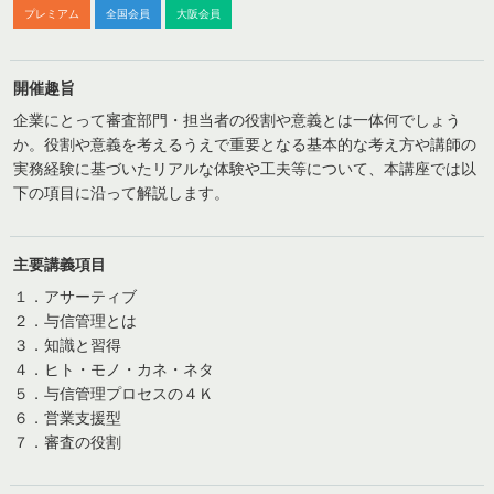
プレミアム
全国会員
大阪会員
開催趣旨
企業にとって審査部門・担当者の役割や意義とは一体何でしょう
か。役割や意義を考えるうえで重要となる基本的な考え方や講師の
実務経験に基づいたリアルな体験や工夫等について、本講座では以
下の項目に沿って解説します。
主要講義項目
１．アサーティブ
２．与信管理とは
３．知識と習得
４．ヒト・モノ・カネ・ネタ
５．与信管理プロセスの４Ｋ
６．営業支援型
７．審査の役割